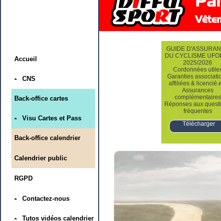
GUIDE D'ASSURA
DU CYCLISME UFO
Accueil
2025/2026
Cordonnées utile
Garanties associati
CNS
affiliées & licencié.
Assurances
complémentaires
Back-office cartes
Réponses aux quest
fréquentes
Visu Cartes et Pass
Télécharger
Back-office calendrier
Calendrier public
RGPD
Contactez-nous
Tutos vidéos calendrier